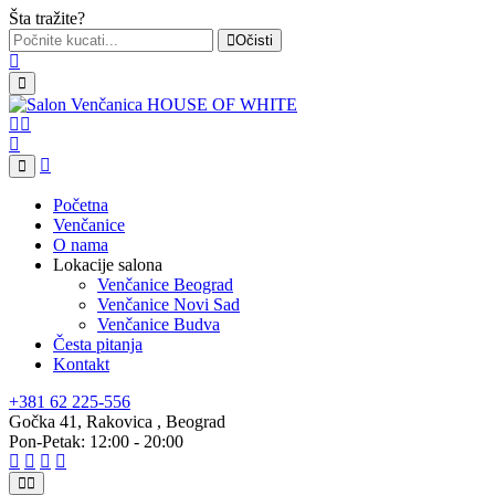
Šta tražite?
Očisti
Početna
Venčanice
O nama
Lokacije salona
Venčanice Beograd
Venčanice Novi Sad
Venčanice Budva
Česta pitanja
Kontakt
+381 62 225-556
Gočka 41, Rakovica , Beograd
Pon-Petak: 12:00 - 20:00