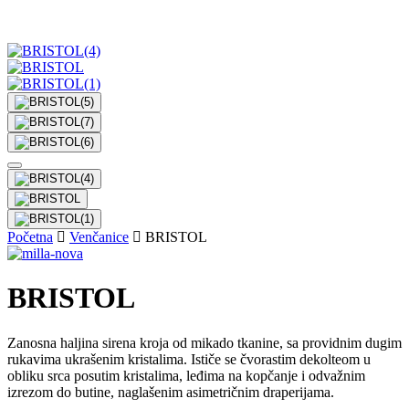
Početna
Venčanice
BRISTOL
BRISTOL
Zanosna haljina sirena kroja od mikado tkanine, sa providnim dugim
rukavima ukrašenim kristalima. Ističe se čvorastim dekolteom u
obliku srca posutim kristalima, leđima na kopčanje i odvažnim
izrezom do butine, naglašenim asimetričnim draperijama.