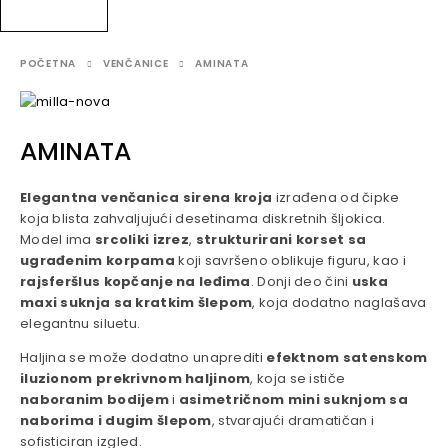
POČETNA
VENČANICE
AMINATA
AMINATA
Elegantna venčanica sirena kroja
izrađena od čipke
koja blista zahvaljujući desetinama diskretnih šljokica.
Model ima
srcoliki izrez
,
strukturirani korset sa
ugrađenim korpama
koji savršeno oblikuje figuru, kao i
rajsferšlus kopčanje na leđima
. Donji deo čini
uska
maxi suknja sa kratkim šlepom
, koja dodatno naglašava
elegantnu siluetu.
Haljina se može dodatno unaprediti
efektnom satenskom
iluzionom prekrivnom haljinom
, koja se ističe
naboranim bodijem
i
asimetričnom mini suknjom sa
naborima i dugim šlepom
, stvarajući dramatičan i
sofisticiran izgled.