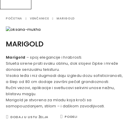
POČETNA
VENČANICE
MARIGOLD
MARIGOLD
Marigold
– spoj elegancije i hrabrosti.
Silueta sirene prati svaku oblinu, dok slojevi čipke i mreže
donose senzualnu teksturu.
Visoka leđa i niz dugmadi daju izgledu dozu sofisticiranosti,
a šlep od 80 cm dodaje završni pečat grandioznosti.
Ručni vezovi, aplikacije i svetlucavi sekvini unose nežnu,
blistavu magiju.
Marigold je stvorena za mladu koja kroči sa
samopouzdanjem, stilom – i daškom zavodljivosti.
PODELI
DODAJ U LISTU ŽELJA