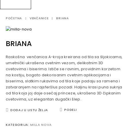
POČETNA
VENČANICE
BRIANA
BRIANA
Raskošna venčanica A-kroja kreirana od tila sa šljokicama,
umetnički ukrašena cvetnim vezom, delikatnim 3D
cvetovima i biserima. Ističe se ravnim, providnim korzetom
na kostiju, bogato dekorisanim cvetnim aplikacijama i
biserima, slatkim rukavima od tila koje padaju sa ramena i
zatvaranjem na rajsferšlus pozadi. Haljinu krasi puna suknja
od tila koja joj daje osećaj princeze, ukrašena 3D čipkanim
cvetovima, uz elegantan dugački šlep.
PODELI
DODAJ U LISTU ŽELJA
KATEGORIJA:
MILLA NOVA